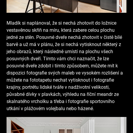
Mladík si naplánoval, že si nechá zhotovit do ložnice
vestavěnou skříň na míru, která zabere celou plochu
jedné ze stěn. Posuvné dveře nechá zhotovit v čistě bílé
barvě a už má v plánu, že si nechá vytisknout některý z
jeho obrazů, který následně umístí na plochu všech
posuvných dveří.
Tímto vám chci naznačit, že lze
posuvné dveře zdobit i tímto způsobem, můžete mít k
dispozici fotografie svých maleb ve vysokém rozlišení a
můžete na fototapetu nechat vytisknout i fotografie
krajiny, portrétu lidské tváře v nadživotní velikosti,
půvabné dívky v plavkách, výhledu na říční meandr ze
skalnatého vrcholku a třeba i fotografie sportovního
utkání v plážovém volejbalu nebo házené.