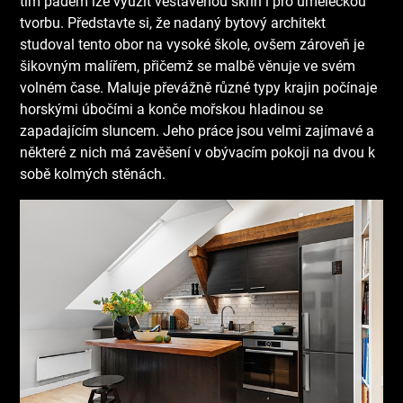
tím pádem lze využít vestavěnou skříň i pro uměleckou
tvorbu.
Představte si, že nadaný bytový architekt
studoval tento obor na vysoké škole, ovšem zároveň je
šikovným malířem, přičemž se malbě věnuje ve svém
volném čase. Maluje převážně různé typy krajin počínaje
horskými úbočími a konče mořskou hladinou se
zapadajícím sluncem. Jeho práce jsou velmi zajímavé a
některé z nich má zavěšení v obývacím pokoji na dvou k
sobě kolmých stěnách.