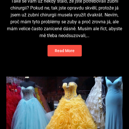
Také se vám už někdy stalo, že jste potřebovali zubní
chirurgii? Pokud ne, tak jste opravdu skvělí, protože já
jsem už zubní chirurgii musela využít dvakrát. Nevím,
proč mám tyto problémy se zuby a proč zrovna já, ale
mám velice často zanícené dásně. Musím ale říct, abyste
mě třeba neodsuzovali,…
Read More