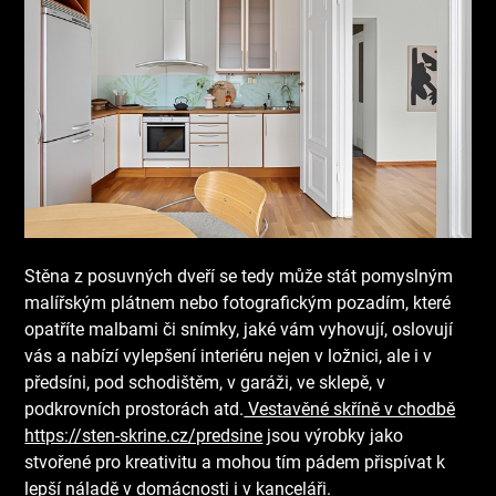
Stěna z posuvných dveří se tedy může stát pomyslným
malířským plátnem nebo fotografickým pozadím, které
opatříte malbami či snímky, jaké vám vyhovují, oslovují
vás a nabízí vylepšení interiéru nejen v ložnici, ale i v
předsíni, pod schodištěm, v garáži, ve sklepě, v
podkrovních prostorách atd.
Vestavěné skříně v chodbě
https://sten-skrine.cz/predsine
jsou výrobky jako
stvořené pro kreativitu a mohou tím pádem přispívat k
lepší náladě v domácnosti i v kanceláři.