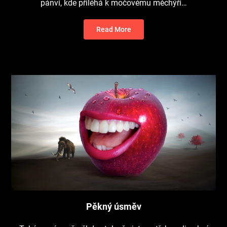
pánvi, kde přiléhá k močovému měchýři…
Read More
Pěkný úsměv