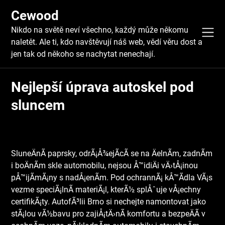
Skip
Cewood
to
content
Nikdo na světě neví všechno, každý může někomu
naletět. Ale ti, kdo navštěvují náš web, vědí věru dost a
jen tak od někoho se nachytat nenechají.
Nejlepší úprava autoskel pod
sluncem
SluneÄnÃ­ paprsky, odrÃ¡Å¾ejÃ­cÃ­ se na ÄelnÃ­m, zadnÃ­m
i boÄnÃ­m skle automobilu, nejsou Å™idiÄi vÄ›tÅ¡inou
pÅ™ijÃ­mÃ¡ny s nadÅ¡enÃ­m. Pod ochrannÃ¡ kÅ™Ã­dla VÃ¡s
vezme speciÃ¡lnÃ­ materiÃ¡l, kterÃ½ splÅˆuje vÅ¡echny
certifikÃ¡ty. AutofÃ³lii Brno si nechejte namontovat jako
stÃ¡lou vÃ½bavu pro zajiÅ¡tÄ›nÃ­ komfortu a bezpeÄÃ­ v