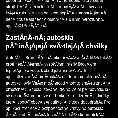
osobnÃ­m voze, nÃ¡kladnÃ­m automobilu i stavebnÃ­m
stroji. PÅ™Ã­liv excelentnÃ­ho montÃ¡Å¾nÃ­ho servisu
krÃ¡ÄÃ­ ruku v ruce s odlivem nepÅ™Ã­jemnostÃ­, jimiÅ¾
nenÃ­ pouze sluneÄnÃ­ oslnÄ›nÃ­ a s nÃ­m nerozluÄnÄ›
spjatÃ© UV zÃ¡Å™enÃ­.
ZastÃ­nÄ›nÃ¡ autoskla
pÅ™inÃ¡Å¡ejÃ­ svÄ›tlejÅ¡Ã­ chvilky
AutofÃ³lie Brno
pÅ¯sobÃ­ jako osvÄ›Å¾ujÃ­cÃ­ lÃ©k takÃ©
proti nepÅ™Ã­jemnÄ› vysokÃ½m interiÃ©rovÃ½m
teplotÃ¡m ve voze. Dokud jste nenavÅ¡tÃ­vili
specializovanÃ© brnÄ›nskÃ© centrum pro tÃ³novÃ¡nÃ­
autoskel, byly VaÅ¡e moÅ¾nosti v tomto smÄ›ru znaÄnÄ›
omezenÃ©. SpecializovanÃ¡ dÃ­lna VÃ¡m pÅ™edvede, jak
se nespolÃ©hat pouze na funkci klimatizaÄnÃ­ jednotky,
kterÃ¡ spotÅ™ebovÃ¡vÃ¡ palivo. A je tedy dost drahÃ¡. Pro
aplikaci stÃ­nÃ­cÃ­ a bezpeÄnostnÃ­ vrstvy na autoskla
ÄelnÃ­, zadnÃ­ i boÄnÃ­ hovoÅ™Ã­ takÃ© ekonomickÃ©