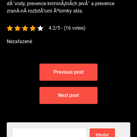
dÅ¯vody, prevence kriminÃ¡lnÃ­ch jevÅ¯ a prevence
zranÄ›nÃ­ rozbitÃ½mi Ãºlomky skla.
4.2/5 - (16 votes)
Nezařazené
Navigace
Previous post
pro
příspěvek
Next post
Vyhledávání