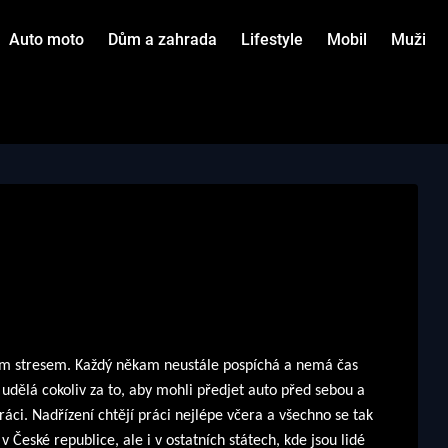
Auto moto
Dům a zahrada
Lifestyle
Mobil
Muži
lým stresem. Každý někam neustále
po
spíchá a nemá čas
udělá cokoliv za to, aby mohli předjet auto před sebou a
ráci. Nadřízení chtějí práci nejlépe včera a všechno se tak
 České republice, ale i v ostatních státech, kde jsou lidé