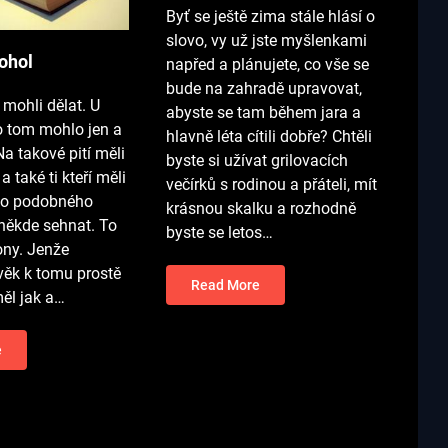
Byť se ještě zima stále hlásí o
slovo, vy už jste myšlenkami
kohol
napřed a plánujete, co vše se
bude na zahradě upravovat,
 mohli dělat. U
abyste se tam během jara a
 tom mohlo jen a
hlavně léta cítili dobře? Chtěli
a takové pití měli
byste si užívat grilovacích
 a také ti kteří měli
večírků s rodinou a přáteli, mít
co podobného
krásnou skalku a rozhodně
někde sehnat. To
byste se letos…
ony. Jenže
věk k tomu prostě
Read More
měl jak a…
e