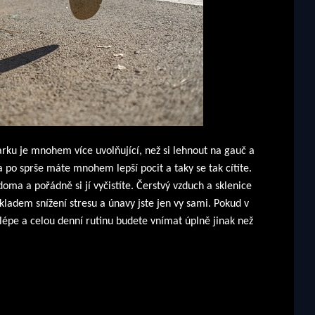
arku je mnohem více uvolňující, než si lehnout na gauč a
 a po sprše máte mnohem lepší pocit a taky se tak cítíte.
ma a pořádně si jí vyčistíte. Čerstvý vzduch a sklenice
ákladem snížení stresu a únavy jste jen vy sami. Pokud v
lépe a celou denní rutinu budete vnímat úplně jinak než