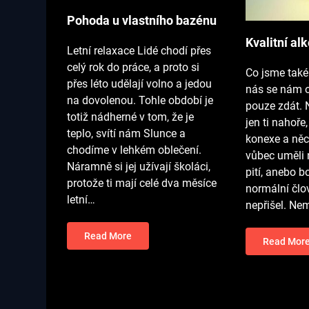
Pohoda u vlastního bazénu
Kvalitní al
Letní relaxace Lidé chodí přes
celý rok do práce, a proto si
Co jsme také
přes léto udělají volno a jedou
nás se nám o
na dovolenou. Tohle období je
pouze zdát. N
totiž nádherné v tom, že je
jen ti nahoře,
teplo, svítí nám Slunce a
konexe a ně
chodíme v lehkém oblečení.
vůbec uměli 
Náramně si jej užívají školáci,
pití, anebo b
protože ti mají celé dva měsíce
normální člo
letní…
nepřišel. Ne
Read More
Read Mor