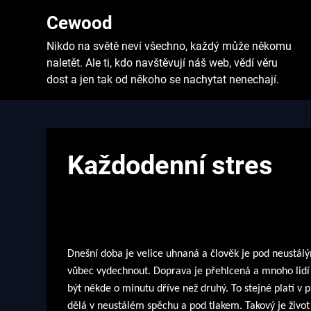
Skip
Cewood
to
content
Nikdo na světě neví všechno, každý může někomu
naletět. Ale ti, kdo navštěvují náš web, vědí věru
dost a jen tak od někoho se nachytat nenechají.
Každodenní stres
Dnešní doba je velice uhnaná a člověk je pod neustá
vůbec vydechnout. Doprava je přehlcená a mnoho lidí 
být někde o minutu dříve než druhý. To stejné platí v p
dělá v neustálém spěchu a pod tlakem. Takový je život v