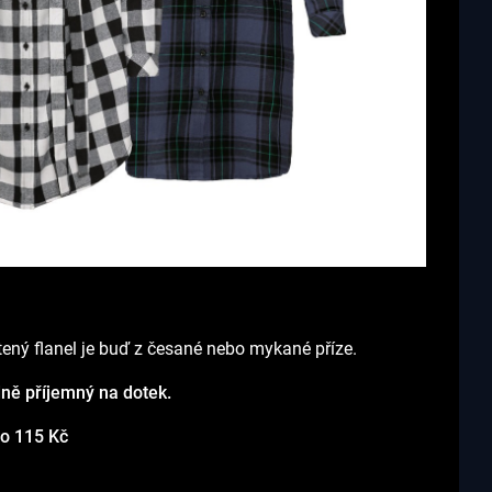
etený flanel je buď z česané nebo mykané příze.
dně příjemný na dotek.
do 115 Kč