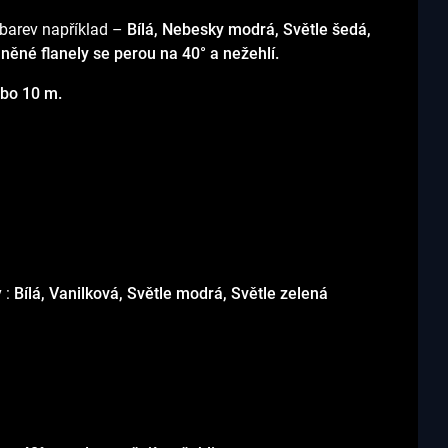
 barev například –
Bílá, Nebesky modrá, Světle šedá,
něné flanely se perou na 40° a nežehlí.
bo 10 m.
 :
Bílá, Vanilková, Světle modrá, Světle zelená