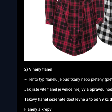
2) Vlněný flanel
– Tento typ flanelu je buď tkaný nebo pletený (pl
Jak jistě víte flanel je
velice hřejivý a opravdu ho
Takový flanel seženete dost levně a to od 99 kč 
Flanely a krepy