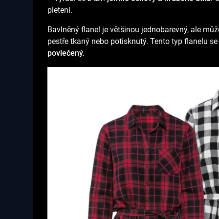
pletení.
Bavlněný flanel je většinou jednobarevný, ale může
pestře tkaný nebo potisknutý. Tento typ flanelu s
povlečený.