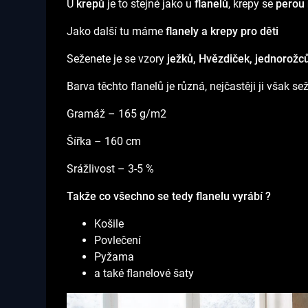
U
krepů
je to stejné jako u
flanelů
, krepy se
perou 
Jako další tu máme
flanely a krepy pro děti
Seženete je se vzory
ježků, Hvězdiček, jednorožců
Barva těchto flanelů je různá, nejčastěji ji však s
Gramáž – 165 g/m2
Šířka – 160 cm
Srážlivost – 3-5 %
Takže co všechno se tedy flanelu vyrábí ?
Košile
Povlečení
Pyžama
a také flanelové šaty