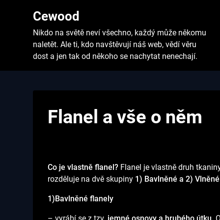
Skip
Cewood
to
content
Nikdo na světě neví všechno, každý může někomu
naletět. Ale ti, kdo navštěvují náš web, vědí věru
dost a jen tak od někoho se nachytat nenechají.
Flanel a vše o něm
Co je vlastně flanel?
Flanel je vlastně druh tkanin
rozděluje na dvě skupiny
1) Bavlněné a 2) Vlněné 
1)Bavlněné flanely
– vyrábí se z tzv.
jemné osnovy a hrubého útku
. 