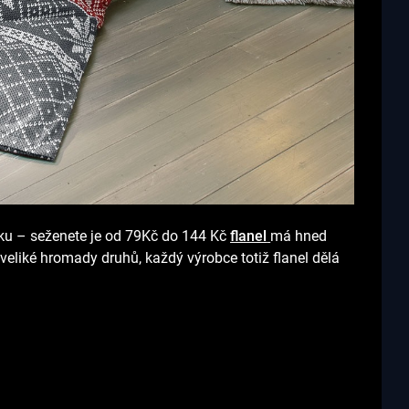
átku – seženete je od 79Kč do 144 Kč
flanel
má hned
eliké hromady druhů, každý výrobce totiž flanel dělá