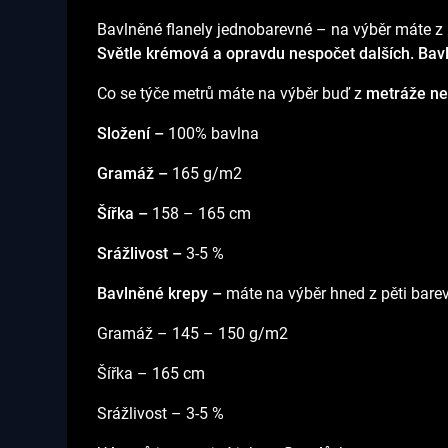
Bavlněné flanely jednobarevné – na výběr máte z
Světle krémová a opravdu nespočet dalších. Bavl
Co se týče metrů máte na výběr buď z
metráže ne
Složení –
100% bavlna
Gramáž –
165 g/m2
Šířka –
158 – 165 cm
Srážlivost –
3-5 %
Bavlněné krepy –
máte na výběr hned z pěti barev
Gramáž – 145 – 150 g/m2
Šířka – 165 cm
Srážlivost – 3-5 %