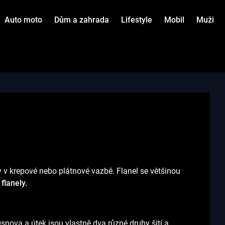
Auto moto
Dům a zahrada
Lifestyle
Mobil
Muži
y v krepové nebo plátnové vazbě. Flanel se většinou
flanely.
Osnova a útek jsou vlastně dva různé druhy šití a