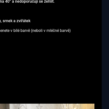
na 40° a nedoporučují se žehlit.
, srnek a zvířátek
eženete v bílé barvě (neboli v mléčné barvě)