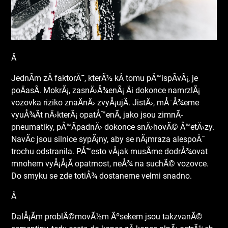
Â
JednÃ­m zÂ faktorÅ¯, kterÃ½ kÂ tomu pÅ™ispÃ­vÃ¡, je
poÄasÃ­. MokrÃ¡, zasnÄ›Å¾enÃ¡ Äi dokonce namrzlÃ¡
vozovka riziko znaÄnÄ› zvyÅ¡ujÃ­. JistÄ›, mÅ¯Å¾eme
vyuÅ¾Ã­t nÄ›kterÃ¡ opatÅ™enÃ­, jako jsou zimnÃ­
pneumatiky, pÅ™Ã­padnÄ› dokonce snÄ›hovÃ© Å™etÄ›zy.
NavÃ­c jsou silnice sypÃ¡ny, aby se nÃ¡mraza alespoÅˆ
trochu odstranila. PÅ™esto vÅ¡ak musÃ­me dodrÅ¾ovat
mnohem vyÅ¡Å¡Ã­ opatrnost, neÅ¾ na suchÃ© vozovce.
Do smyku se zde totiÅ¾ dostaneme velmi snadno.
Â
DalÅ¡Ã­m problÃ©movÃ½m Ãºsekem jsou takzvanÃ©