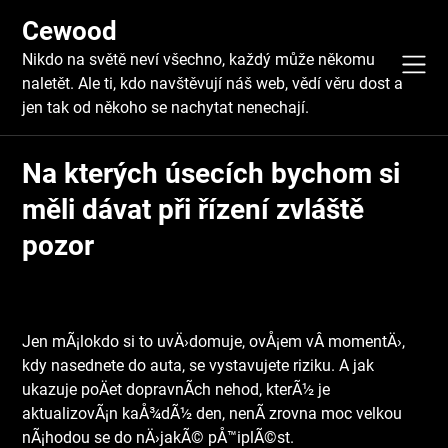
Skip
Cewood
to
content
Nikdo na světě neví všechno, každý může někomu
naletět. Ale ti, kdo navštěvují náš web, vědí věru dost a
jen tak od někoho se nachytat nenechají.
Na kterých úsecích bychom si
měli dávat při řízení zvláště
pozor
Jen mÃ¡lokdo si to uvÄ›domuje, ovÅ¡em vÂ momentÄ›,
kdy nasednete do auta, se vystavujete riziku. A jak
ukazuje poÄet dopravnÃ­ch nehod, kterÃ½ je
aktualizovÃ¡n kaÅ¾dÃ½ den, nenÃ­ zrovna moc velkou
nÃ¡hodou se do nÄ›jakÃ© pÅ™iplÃ©st.