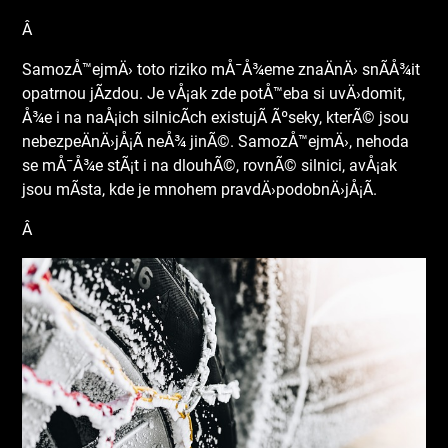
Â
SamozÅ™ejmÄ› toto riziko mÅ¯Å¾eme znaÄnÄ› snÃ­Å¾it
opatrnou jÃ­zdou. Je vÅ¡ak zde potÅ™eba si uvÄ›domit,
Å¾e i na naÅ¡ich silnicÃ­ch existujÃ­ Ãºseky, kterÃ© jsou
nebezpeÄnÄ›jÅ¡Ã­ neÅ¾ jinÃ©. SamozÅ™ejmÄ›, nehoda
se mÅ¯Å¾e stÃ¡t i na dlouhÃ©, rovnÃ© silnici, avÅ¡ak
jsou mÃ­sta, kde je mnohem pravdÄ›podobnÄ›jÅ¡Ã­.
Â