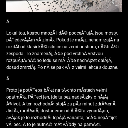
Â
Lokalitou, kterou mnozÃ­ lidÃ© podceÅˆujÃ­, jsou mosty,
pÅ™edevÅ¡Ã­m vÂ zimÄ›. Pokud je mrÃ¡z, nenamrzajÃ­ na
rozdÃ­l od klasickÃ© silnice na zemi odshora, nÃ½brÅ¾ i
zespoda. To znamenÃ¡, Å¾e pod vrchnÃ­ vrstvou
rozpuÅ¡tÄ›nÃ©ho ledu se mÅ¯Å¾e nachÃ¡zet dalÅ¡Ã­,
dosud zmrzlÃ¡. Po nÃ­ se pak vÅ¯z velmi lehce sklouzne.
Â
Proto je potÅ™eba bÃ½t na tÄ›chto mÃ­stech velmi
opatrnÃ½. PÅ™eci jen, jde tu bez nadsÃ¡zky o nÃ¡Å¡
Å¾ivot. A ten rozhodnÄ› stojÃ­ za pÃ¡r minut zdrÅ¾enÃ­.
JistÄ›, moÅ¾nÃ¡ dostaneme od Å¡Ã©fa vynadÃ¡no,
avÅ¡ak je to rozhodnÄ› lepÅ¡Ã­ varianta, neÅ¾ nepÅ™ijet
vÅ¯bec. A to je nutnÃ© mÃ­t vÅ¾dy na pamÄ›ti.