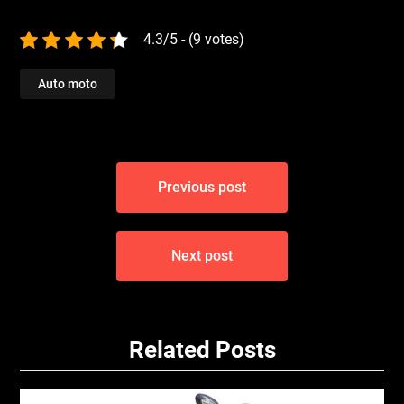
4.3/5 - (9 votes)
Auto moto
Navigace
Previous post
pro
příspěvek
Next post
Related Posts