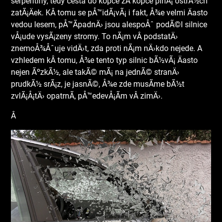
serpentiny, tedy cesta do kopce zÂ kopce plnÃ¡ ostrÃ½ch
zatÃ¡Äek. KÂ tomu se pÅ™idÃ¡vÃ¡ i fakt, Å¾e velmi Äasto
vedou lesem, pÅ™Ã­padnÄ› jsou alespoÅˆ podÃ©l silnice
vÅ¡ude vysÃ¡zeny stromy. To nÃ¡m vÂ podstatÄ›
znemoÅ¾Åˆuje vidÄ›t, zda proti nÃ¡m nÄ›kdo nejede. A
vzhledem kÂ tomu, Å¾e tento typ silnic bÃ½vÃ¡ Äasto
nejen ÃºzkÃ½, ale takÃ© mÃ¡ na jednÃ© stranÄ›
prudkÃ½ srÃ¡z, je jasnÃ©, Å¾e zde musÃ­me bÃ½t
zvlÃ¡Å¡tÄ› opatrnÃ­, pÅ™edevÅ¡Ã­m vÂ zimÄ›.
Â