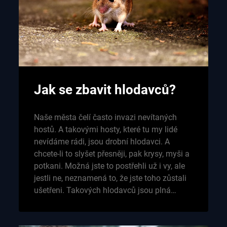
Jak se zbavit hlodavců?
Naše města čelí často invazi nevítaných
hostů. A takovými hosty, které tu my lidé
nevídáme rádi, jsou drobní hlodavci. A
chcete-li to slyšet přesněji, pak krysy, myši a
potkani. Možná jste to postřehli už i vy, ale
jestli ne, neznamená to, že jste toho zůstali
ušetřeni. Takových hlodavců jsou plná…