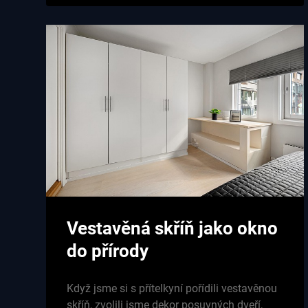
Vestavěná skříň jako okno
do přírody
Když jsme si s přítelkyní pořídili vestavěnou
skříň, zvolili jsme dekor posuvných dveří,