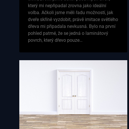
který mi nepřipadal zrovna jako ideální
volba. Ačkoli jsme měli řadu možností, jak
dveře skříně vyzdobit, právě imitace světlého
dřeva mi připadala nevkusná. Bylo na první
pohled patrné, že se jedná o laminátový
povrch, který dřevo pouze…