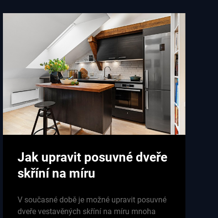
Jak upravit posuvné dveře
skříní na míru
V současné době je možné upravit posuvné
dveře vestavěných skříní na míru mnoha