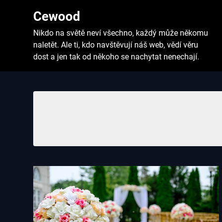
Skip
Cewood
to
content
Nikdo na světě neví všechno, každý může někomu
naletět. Ale ti, kdo navštěvují náš web, vědí věru
dost a jen tak od někoho se nachytat nenechají.