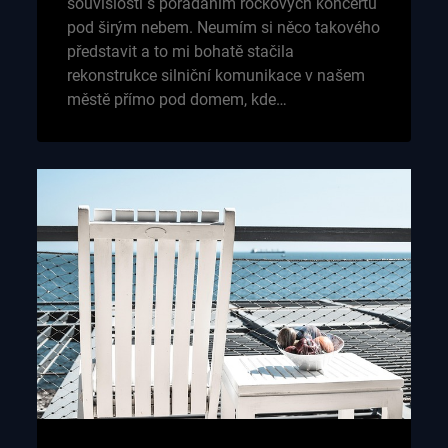
souvislosti s pořádáním rockových koncertů
pod širým nebem. Neumím si něco takového
představit a to mi bohatě stačila
rekonstrukce silniční komunikace v našem
městě přímo pod domem, kde…