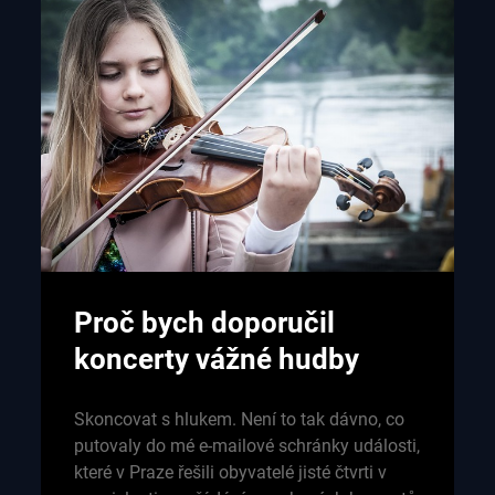
Proč bych doporučil
koncerty vážné hudby
Skoncovat s hlukem. Není to tak dávno, co
putovaly do mé e-mailové schránky události,
které v Praze řešili obyvatelé jisté čtvrti v