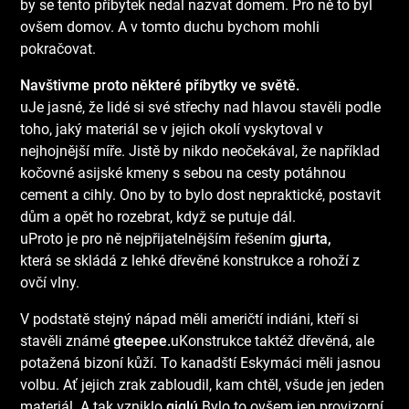
by se tento příbytek nedal nazvat domem. Pro ně to byl
ovšem domov. A v tomto duchu bychom mohli
pokračovat.
Navštivme proto některé příbytky ve světě.
uJe jasné, že lidé si své střechy nad hlavou stavěli podle
toho, jaký materiál se v jejich okolí vyskytoval v
nejhojnější míře. Jistě by nikdo neočekával, že například
kočovné asijské kmeny s sebou na cesty potáhnou
cement a cihly. Ono by to bylo dost nepraktické, postavit
dům a opět ho rozebrat, když se putuje dál.
uProto je pro ně nejpřijatelnějším řešením
g
jurta,
která se skládá z lehké dřevěné konstrukce a rohoží z
ovčí vlny.
V podstatě stejný nápad měli američtí indiáni, kteří si
stavěli známé
g
teepee.
uKonstrukce taktéž dřevěná, ale
potažená bizoní kůží. To kanadští Eskymáci měli jasnou
volbu. Ať jejich zrak zabloudil, kam chtěl, všude jen jeden
materiál. A tak vzniklo
g
iglú.
Bylo to ovšem jen provizorní