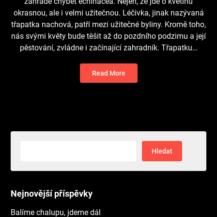
zahradě chybět echinacea. Nejen, že jde o květinu
okrasnou, ale i velmi užitečnou. Léčivka, jinak nazývaná
třapatka nachová, patří mezi užitečné byliny. Kromě toho,
nás svými květy bude těšit až do pozdního podzimu a její
pěstování, zvládne i začínající zahradník. Třapatku…
Read More
Vyhledávání
Nejnovější příspěvky
Balíme chalupu, jdeme dál