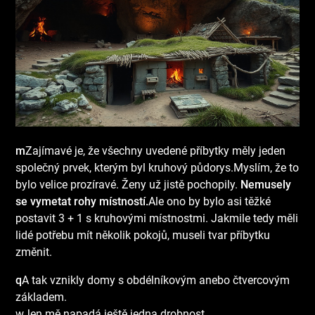
m
Zajímavé je, že všechny uvedené příbytky měly jeden
společný prvek, kterým byl kruhový půdorys.Myslím, že to
bylo velice prozíravé. Ženy už jistě pochopily.
Nemusely
se vymetat rohy místností.
Ale ono by bylo asi těžké
postavit 3 + 1 s kruhovými místnostmi. Jakmile tedy měli
lidé potřebu mít několik pokojů, museli tvar příbytku
změnit.
q
A tak vznikly domy s obdélníkovým anebo čtvercovým
základem.
wJen mě napadá ještě jedna drobnost.