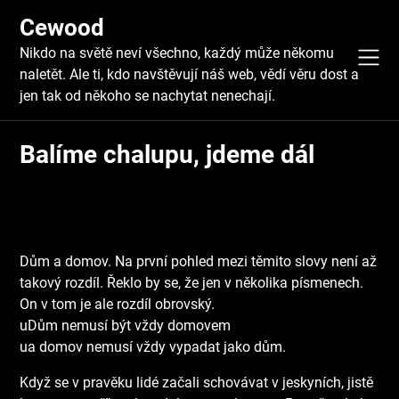
Skip
Cewood
to
content
Nikdo na světě neví všechno, každý může někomu
naletět. Ale ti, kdo navštěvují náš web, vědí věru dost a
jen tak od někoho se nachytat nenechají.
Balíme chalupu, jdeme dál
Dům a domov. Na první pohled mezi těmito slovy není až
takový rozdíl. Řeklo by se, že jen v několika písmenech.
On v tom je ale rozdíl obrovský.
uDům nemusí být vždy domovem
ua domov nemusí vždy vypadat jako dům.
Když se v pravěku lidé začali schovávat v jeskyních, jistě