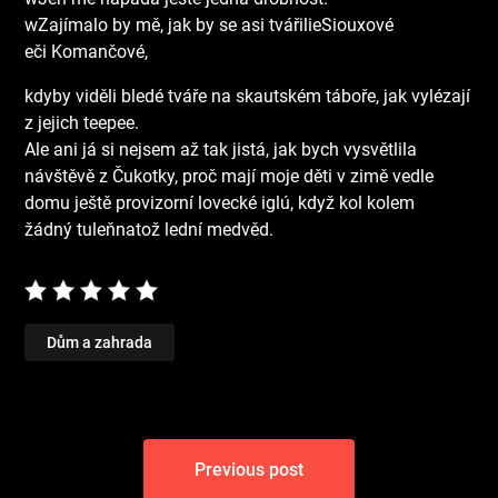
wZajímalo by mě, jak by se asi tvářilieSiouxové
eči Komančové,
kdyby viděli bledé tváře na skautském táboře, jak vylézají
z jejich teepee.
Ale ani já si nejsem až tak jistá, jak bych vysvětlila
návštěvě z Čukotky, proč mají moje děti v zimě vedle
domu ještě provizorní lovecké iglú, když kol kolem
žádný tuleňnatož lední medvěd.
Dům a zahrada
Navigace
Previous post
pro