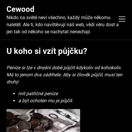
Skip
Cewood
to
content
Nikdo na světě neví všechno, každý může někomu
naletět. Ale ti, kdo navštěvují náš web, vědí věru dost a
jen tak od někoho se nachytat nenechají.
U koho si vzít půjčku?
Peníze si lze v dnešní době půjčit kdykoliv od kohokoliv.
Má to jenom dva zádrhele. Aby si člověk půjčil, musí ten
druhý:
mít patřičné peníze
a být ochoten mu je půjčit.