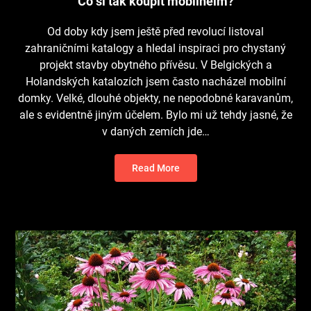
Co si tak koupit mobilheim?
Od doby kdy jsem ještě před revolucí listoval
zahraničními katalogy a hledal inspiraci pro chystaný
projekt stavby obytného přívěsu. V Belgických a
Holandských katalozích jsem často nacházel mobilní
domky. Velké, dlouhé objekty, ne nepodobné karavanům,
ale s evidentně jiným účelem. Bylo mi už tehdy jasné, že
v daných zemích jde…
Read More