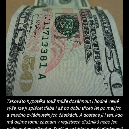
Takováto hypotéka totiž může dosáhnout i hodně velké
výše, lze ji splácet třeba i až po dobu třiceti let po malých
a snadno zvládnutelných částkách. A dostane ji i ten, kdo
má dejme tomu záznam v registrech dlužníků nebo jen
nízké daňové přiznání. Stačí si zažádat a do čtyřiadvaceti