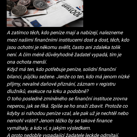
A zatímco těch, kdo peníze mají a nabízejí, nalezneme
mezi našimi finančními institucemi dost a dost, těch, kdo
jsou ochotni je někomu svěřit, často ani zdaleka tolik
není. A čím méně důvěryhodně žadatel vypadá, tím je
ona ochota menší.
Když má ten, kdo potřebuje peníze, solidní finanční
bilanci, půjčku sežene. Jenže co ten, kdo má jenom nízké
příjmy, nevalné daňové přiznání, záznam v registru
dlužníků, exekuce na krku a podobně?
O toho posledně zmíněného se finanční instituce zrovna
neperou, jak se říká. Spíše se ho snaží zbavit. Protože co
kdyby si náhodou peníze vzal, ale pak už je nechtěl nebo
nemohl vrátit? Jenom těžko by se takové finance
vymáhaly, a kdo ví, s jakým výsledkem.
A proto nedobře vypadající žadatele leckde odmítají.