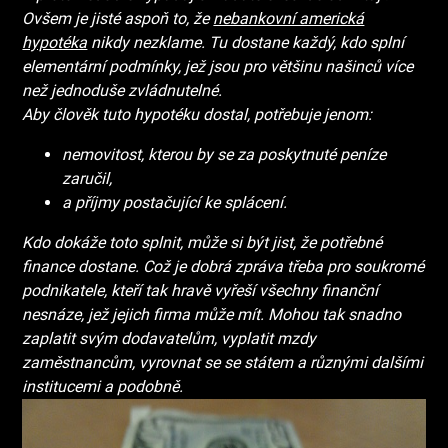
Ovšem je jisté aspoň to, že
nebankovní americká
hypotéka
nikdy nezklame. Tu dostane každý, kdo splní
elementární podmínky, jež jsou pro většinu našinců více
než jednoduše zvládnutelné.
Aby člověk tuto hypotéku dostal, potřebuje jenom:
nemovitost, kterou by se za poskytnuté peníze
zaručil,
a příjmy postačující ke splácení.
Kdo dokáže toto splnit, může si být jist, že potřebné
finance dostane. Což je dobrá zpráva třeba pro soukromé
podnikatele, kteří tak hravě vyřeší všechny finanční
nesnáze, jež jejich firma může mít. Mohou tak snadno
zaplatit svým dodavatelům, vyplatit mzdy
zaměstnancům, vyrovnat se se státem a různými dalšími
institucemi a podobně.