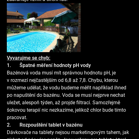
Vyvarujme se chyb:
1.
Špatné měření hodnoty pH vody
Bazénová voda musí mít správnou hodnotu pH, je
v rozmezí nejčastějším od 6,8 až 7,8. Chybu, kterou
můžeme udělat, že vodu budeme měřit například ihned
po napuštění do bazénu. Voda se musí nejprve nechat
uležet, alespoň týden, až projde filtrací. Samozřejmě
šokovou terapií nic nezkazíme, jelikož chlor bude tímto
pracovat.
2.
Rozpouštění tablet v bazénu
Dávkovače na tablety nejsou marketingovým tahem, jak