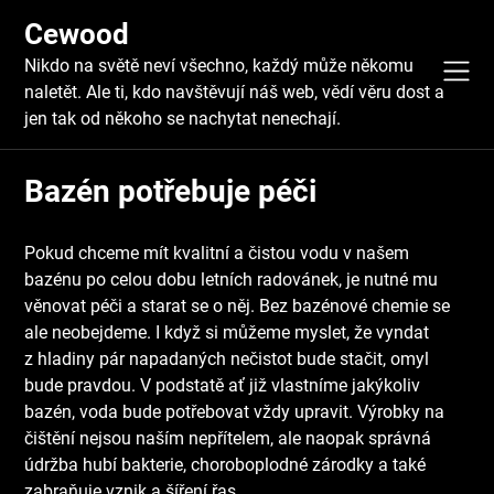
Skip
Cewood
to
content
Nikdo na světě neví všechno, každý může někomu
naletět. Ale ti, kdo navštěvují náš web, vědí věru dost a
jen tak od někoho se nachytat nenechají.
Bazén potřebuje péči
Pokud chceme mít kvalitní a čistou vodu v našem
bazénu po celou dobu letních radovánek, je nutné mu
věnovat péči a starat se o něj. Bez bazénové chemie se
ale neobejdeme. I když si můžeme myslet, že vyndat
z hladiny pár napadaných nečistot bude stačit, omyl
bude pravdou. V podstatě ať již vlastníme jakýkoliv
bazén, voda bude potřebovat vždy upravit. Výrobky na
čištění nejsou naším nepřítelem, ale naopak
správná
údržba
hubí bakterie, choroboplodné zárodky a také
zabraňuje vznik a šíření řas.