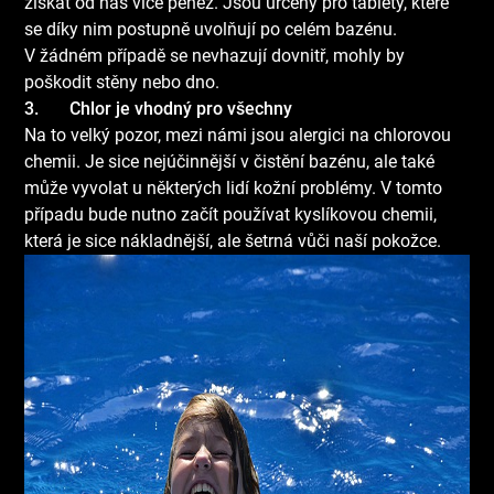
získat od nás více peněz. Jsou určeny pro tablety, které
se díky nim postupně uvolňují po celém bazénu.
V žádném případě se nevhazují dovnitř, mohly by
poškodit stěny nebo dno.
3.
Chlor je vhodný pro všechny
Na to velký pozor, mezi námi jsou alergici na chlorovou
chemii. Je sice nejúčinnější v čistění bazénu, ale také
může vyvolat u některých lidí kožní problémy. V tomto
případu bude nutno začít používat kyslíkovou chemii,
která je sice nákladnější, ale šetrná vůči naší pokožce.