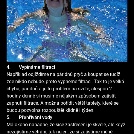
4.
Vypínáme filtraci
Například odjíždíme na pár dnů pryč a koupat se tudíž
zde nikdo nebude, proto vypneme filtraci. Tak to je velká
chyba, pár dnů a je tu problém na světě, alespoň 2
hodiny denně si musíme nějakým způsobem zajistit
zapnutí filtrace. A možná pořídit větší tablety, které se
budou pozvolna rozpouštět klidně i týden.
5.
Přehřívání vody
Málokoho napadne, že sice zastřešení je skvělé, ale když
nezajistíme větrání, tak nejen, že si zajistíme méně