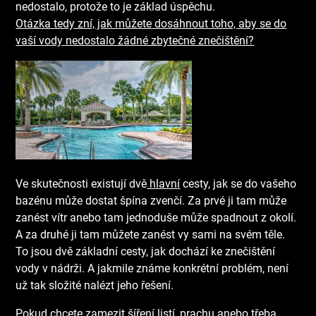
nedostalo, protože to je základ úspěchu.
Otázka tedy zní, jak můžete dosáhnout toho, aby se do
vaší vody nedostalo žádné zbytečné znečištění?
Ve skutečnosti existují dvě
hlavní
cesty, jak se do vašeho
bazénu může dostat špína zvenčí. Za prvé ji tam může
zanést vítr anebo tam jednoduše může spadnout z okolí.
A za druhé ji tam můžete zanést vy sami na svém těle.
To jsou dvě základní cesty, jak dochází ke znečištění
vody v nádrži. A jakmile známe konkrétní problém, není
už tak složité nalézt jeho řešení.
Pokud chcete zamezit šíření listí, prachu anebo třeba