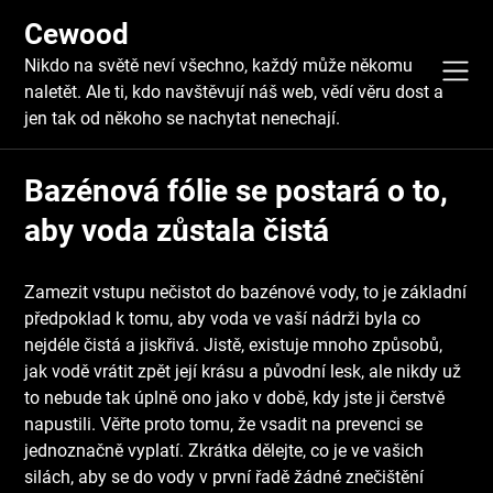
Skip
Cewood
to
content
Nikdo na světě neví všechno, každý může někomu
naletět. Ale ti, kdo navštěvují náš web, vědí věru dost a
jen tak od někoho se nachytat nenechají.
Bazénová fólie se postará o to,
aby voda zůstala čistá
Zamezit vstupu nečistot do bazénové vody, to je základní
předpoklad k tomu, aby voda ve vaší nádrži byla co
nejdéle čistá a jiskřivá. Jistě, existuje mnoho způsobů,
jak vodě vrátit zpět její krásu a původní lesk, ale nikdy už
to nebude tak úplně ono jako v době, kdy jste ji čerstvě
napustili. Věřte proto tomu, že vsadit na prevenci se
jednoznačně vyplatí. Zkrátka dělejte, co je ve vašich
silách, aby se do vody v první řadě žádné znečištění