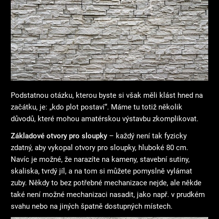
Podstatnou otázku, kterou byste si však měli klást hned na
začátku, je: „kdo plot postaví“. Máme tu totiž několik
důvodů, které mohou amatérskou výstavbu zkomplikovat.
Základové otvory pro sloupky
– každý není tak fyzicky
zdatný, aby vykopal otvory pro sloupky, hluboké 80 cm.
Navíc je možné, že narazíte na kameny, stavební sutiny,
skaliska, tvrdý jíl, a na tom si můžete pomyslně vylámat
zuby. Někdy to bez potřebné mechanizace nejde, ale někde
také není možné mechanizaci nasadit, jako např. v prudkém
svahu nebo na jiných špatně dostupných místech.