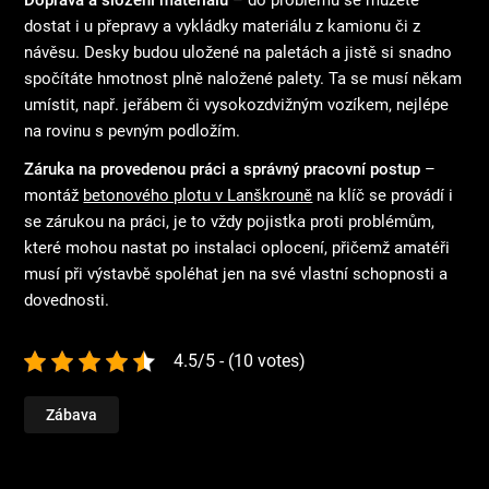
Doprava a složení materiálu
– do problémů se můžete
dostat i u přepravy a vykládky materiálu z kamionu či z
návěsu. Desky budou uložené na paletách a jistě si snadno
spočítáte hmotnost plně naložené palety. Ta se musí někam
umístit, např. jeřábem či vysokozdvižným vozíkem, nejlépe
na rovinu s pevným podložím.
Záruka na provedenou práci a správný pracovní postup
–
montáž
betonového plotu v Lanškrouně
na klíč se provádí i
se zárukou na práci, je to vždy pojistka proti problémům,
které mohou nastat po instalaci oplocení, přičemž amatéři
musí při výstavbě spoléhat jen na své vlastní schopnosti a
dovednosti.
4.5/5 - (10 votes)
Zábava