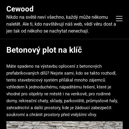
Skip
Cewood
to
content
Nikdo na světě neví všechno, každý může někomu
naletět. Ale ti, kdo navštěvují náš web, vědí věru dost a
jen tak od někoho se nachytat nenechají.
Betonový plot na klíč
Máte spadeno na výstavbu oplocení z betonových
prefabrikovaných dílů? Nejste sami, kdo se takto rozhodl,
tento stavebnicový systém přilákal mnoho zájemců
vzhledem k jednoduchému, nápaditému řešení, které je
vhodné pro objekty ve městě i na venkově, pro rodinné
domy, rekreační chaty, sklady, parkoviště, průmyslové haly,
zahradnictví a další prostory, kde je žádoucí zabezpečit
soukromí a chránit prostory před vnějšími vlivy.