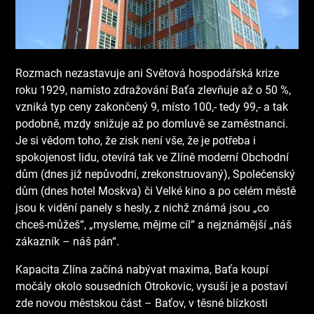
Rozmach nezastavuje ani Světová hospodářská krize
roku 1929, namísto zdražování Baťa zlevňuje až o 50 %,
vzniká typ ceny zakončený 9, místo 100,- tedy 99,- a tak
podobně, mzdy snižuje až po domluvě se zaměstnanci.
Je si vědom toho, že zisk není vše, že je potřeba i
spokojenost lidu, otevírá tak ve Zlíně moderní Obchodní
dům (dnes již nepůvodní, zrekonstruovaný), Společenský
dům (dnes hotel Moskva) či Velké kino a po celém městě
jsou k vidění panely s hesly, z nichž známá jsou „co
chceš-můžeš“, „mysleme, mějme cíl“ a nejznámější „náš
zákazník – náš pán“.
Kapacita Zlína začíná nabývat maxima, Baťa koupí
močály okolo sousedních Otrokovic, vysuší je a postaví
zde novou městskou část – Baťov, v těsné blízkosti