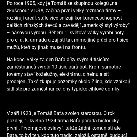
Po roce 1905, kdy je Tomáš se skupinou kolegů „na
zkušenou“ v USA, začíná první velký rozmach firmy –
rozšiřují areál, stále více snižují konkurenceschopnost
dalších zlínských ševců a zavádějí „americký styl výroby“
– pásovou výrobu. Během 1. světové války vyrábí boty
pro c. a. k. armádu a zajistí tak mimo jiné práci pro tisíce
mužů, kteří by jinak museli na frontu.
Na konci války za den Baťa díky svým 4 tisícům
zaměstnanců vyrobí 10 tisíc párů bot. Krom samotné
továrny staví koželužny, elektrárnu, cihelnu a síť
prodejen. Také zkupuje pozemky okolo Zlína, kde vznikají
sídliště pro zaměstnance, ony typické cihlové domky.
V září 1923 je Tomáš Baťa zvolen starostou. O rok
později, 1. května 1924 firma Baťa pořádá historicky
první „Prvomájové oslavy“, takže žádní komunisti ale
Baťa, to byl ten, kdo tuto tradici založil, ostatně, budoucí