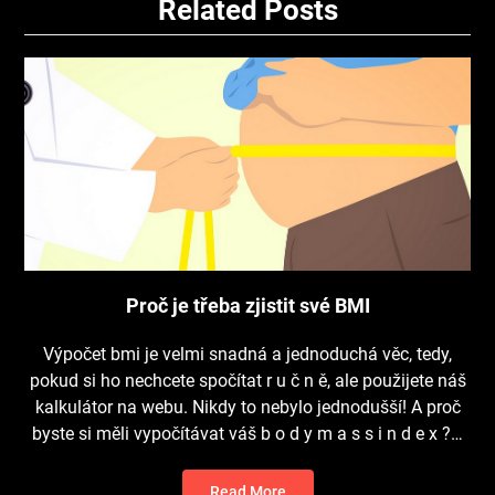
Related Posts
Proč je třeba zjistit své BMI
Výpočet bmi je velmi snadná a jednoduchá věc, tedy,
pokud si ho nechcete spočítat r u č n ě, ale použijete náš
kalkulátor na webu. Nikdy to nebylo jednodušší! A proč
byste si měli vypočítávat váš b o d y m a s s i n d e x ?…
Read More