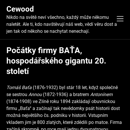
Skip
Cewood
to
content
Nikdo na světě neví všechno, každý může někomu
naletět. Ale ti, kdo navštěvují náš web, vědí věru dost a
jen tak od někoho se nachytat nenechají.
Počátky firmy BAŤA,
hospodářského gigantu 20.
století
Tomáš Baťa
(1876-1932) byl stár 18 let, když společně
se sestrou
Annou
(1872-1936) a bratrem
Antonínem
(1874-1908) ve Zlíně roku 1894 zakládají obuvnickou
firmu „Baťa“ a začínají tak nevědomky psát historii dost
možná největšího čs. podniku v historii. Vstupním
vkladem jim je 800 zlatých, které zdědili po matce. Firma
začíná skromně, po roce mají jednu dvoupatrovou