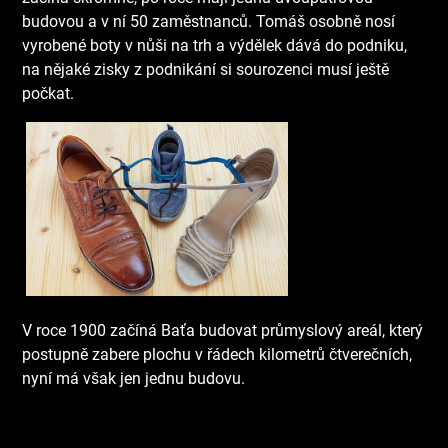
budovou a v ní 50 zaměstnanců. Tomáš osobně nosí
vyrobené boty v nůši na trh a výdělek dává do podniku,
na nějaké zisky z podnikání si sourozenci musí ještě
počkat.
V roce 1900 začíná Baťa budovat průmyslový areál, který
postupně zabere plochu v řádech kilometrů čtverečních,
nyní má však jen jednu budovu.