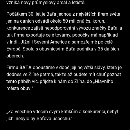
vzniká nový průmyslový areál a letiště.
Počátkem 30. let je Baťa jednou z největších firem světa,
jen na daních odvádí okolo 50 milionů čs. korun,
konkurence zajistí nepodporování vývozu značky Baťa, a
tak firma exportuje celé továrny, pobočky má například
v Indii, Jižní i Severní Americe a samozřejmě po celé
Evropě. Spolu s obuvnictvím Baťa podniká v 35 dalších
oborech.
Firmu
BAŤA
opouštíme v době její největší slávy, která je
dodnes ve Zlíně patrná, takže až budete mít chuť poznat
tento příběh víc, přijďte k nám do Zlína, do „Hlavního
města obuvi“.
„Za všechno vděčím svým kritikům a konkurenci, nebýt
jich, nebylo by Baťova úspěchu.“