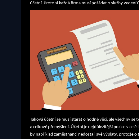
účetní. Proto si každá firma musí požádat o služby
vedení ú
Taková účetní se musí starat o hodně věcí, ale všechny se 
a celkově přemýšlení. Účetní je nejdůležitější pozice v celé f
by například zaměstnanci nedostali své výplaty, protože o t