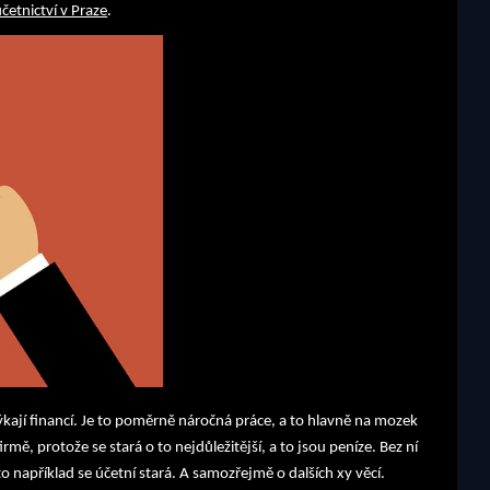
četnictví v Praze
.
týkají financí. Je to poměrně náročná práce, a to hlavně na mozek
irmě, protože se stará o to nejdůležitější, a to jsou peníze. Bez ní
o například se účetní stará. A samozřejmě o dalších xy věcí.