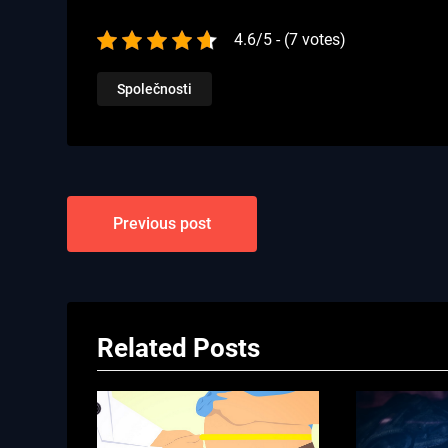
4.6/5 - (7 votes)
Společnosti
Navigace
Previous post
pro
příspěvek
Related Posts