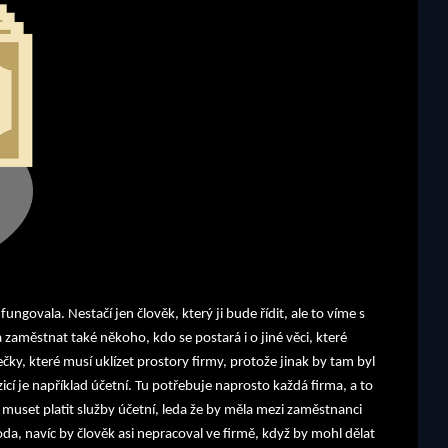
ungovala. Nestačí jen člověk, který ji bude řídit, ale to víme s
 zaměstnat také někoho, kdo se postará i o jiné věci, které
zečky, které musí uklízet prostory firmy, protože jinak by tam byl
icí je například účetní. Tu potřebuje naprosto každá firma, a to
e muset platit služby účetní, leda že by měla mezi zaměstnanci
a, navíc by člověk asi nepracoval ve firmě, když by mohl dělat