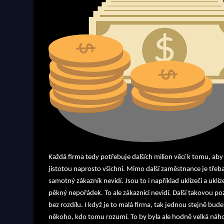
Každá firma tedy potřebuje dalších milion věcí k tomu, aby f
jistotou naprosto všichni. Mimo další zaměstnance je třeba
samotný zákazník nevidí. Jsou to i například uklízeči a uklí
pěkný nepořádek. To ale zákazníci nevidí. Další takovou poz
bez rozdílu. I když je to malá firma, tak jednou stejně bud
někoho, kdo tomu rozumí. To by byla ale hodně velká náhod