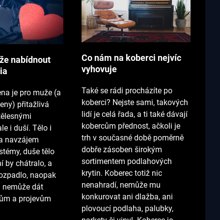
Co nám na koberci nejvíc
že nabídnout
vyhovuje
ia
Také se rádi procházíte po
ena je pro muže (a
koberci? Nejste sami, takových
ženy) přitažlivá
lidí je celá řada, a ti také dávají
tělesnými
kobercům přednost, ačkoli je
e i duší. Tělo i
trh v současné době poměrně
va navzájem
dobře zásoben širokým
stémy, duše tělo
sortimentem podlahových
ní by chátralo, a
krytin. Koberec totiž nic
ozpadlo, naopak
nenahradí, nemůže mu
a nemůže dát
konkurovat ani dlažba, ani
kům a projevům
plovoucí podlaha, palubky,