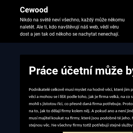
Skip
Cewood
to
content
Nikdo na světě neví všechno, každý může někomu
naletět. Ale ti, kdo navštěvují náš web, vědí věru
dost a jen tak od někoho se nachytat nenechají.
Práce účetní může b
Podnikatelé celkově musí myslet na hodně věcí, které ji
věci a mohou se i lišit podle toho, jak je firma velká, na c
mohli s jistotou říci, co přesně daná firma potřebuje. Pr
na to, jak to dělají firmy kolem něj. A pokud ano a není ji
musí majitel koukat na firmy, které jsou podobné té jeho. N
stejnou věc. Ne všechny firmy totiž potřebují stejné služby 