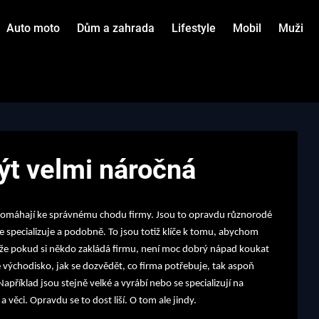
Auto moto
Dům a zahrada
Lifestyle
Mobil
Muži
ýt velmi náročná
m pomáhají ke správnému chodu firmy. Jsou to opravdu různorodé
o se specializuje a podobně. To jsou totiž klíče k tomu, abychom
otože pokud si někdo zakládá firmu, není moc dobrý nápad koukat
né východisko, jak se dozvědět, co firma potřebuje, tak aspoň
apříklad jsou stejně velké a vyrábí nebo se specializují na
a věci. Opravdu se to dost liší. O tom ale jindy.