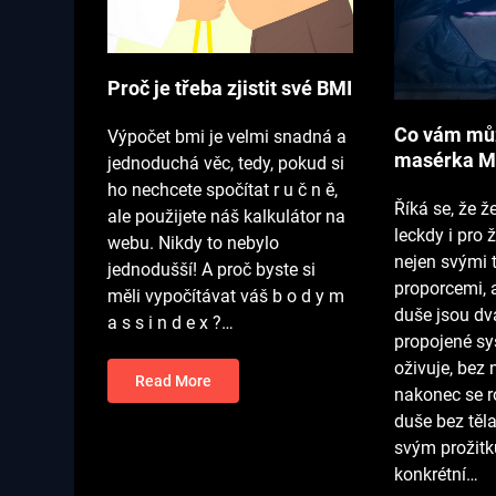
Proč je třeba zjistit své BMI
Co vám mů
Výpočet bmi je velmi snadná a
masérka M
jednoduchá věc, tedy, pokud si
ho nechcete spočítat r u č n ě,
Říká se, že ž
ale použijete náš kalkulátor na
leckdy i pro 
webu. Nikdy to nebylo
nejen svými 
jednodušší! A proč byste si
proporcemi, al
měli vypočítávat váš b o d y m
duše jsou d
a s s i n d e x ?…
propojené sy
oživuje, bez 
Read More
nakonec se r
duše bez těl
svým prožit
konkrétní…